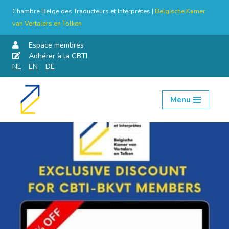
Chambre Belge des Traducteurs et Interprètes |
Belgische Kamer
van Vertalers en Tolken
Espace membres
Adhérer à la CBTI
NL
EN
DE
Menu
Aller
au
contenu