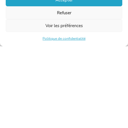
Refuser
Voir les préférences
Politique de confidentialité
Chambre Belge des Traducteurs et Interprètes | Belgische
Kamer van Vertalers en Tolken
10, bld de l’Empereur 1000 Bruxelles – Tél. : +32 2 513 09