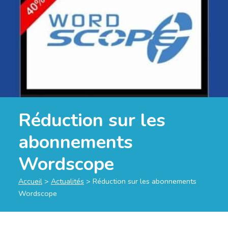
Réduction sur les
abonnements
Wordscope
Accueil
>
Actualités
>
Réduction sur les abonnements
Wordscope