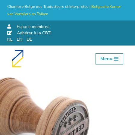
Chambre Belge des Traducteurs et Interprètes |
Belgische Kamer
van Vertalers en Tolken
Espace membres
Adhérer à la CBTI
NL
EN
DE
Menu
Aller
au
contenu