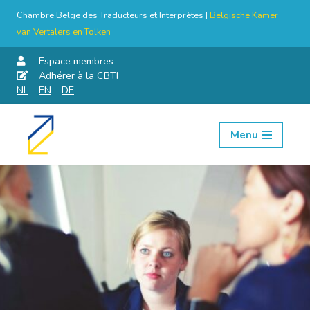
Chambre Belge des Traducteurs et Interprètes |
Belgische Kamer
van Vertalers en Tolken
Espace membres
Adhérer à la CBTI
NL
EN
DE
Menu
Aller
au
contenu