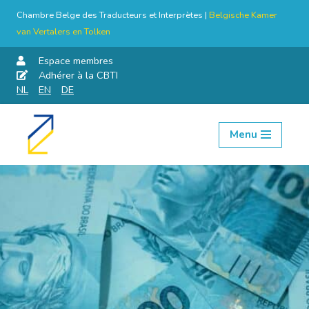
Chambre Belge des Traducteurs et Interprètes |
Belgische Kamer
van Vertalers en Tolken
Espace membres
Adhérer à la CBTI
NL
EN
DE
Menu
Aller
au
contenu