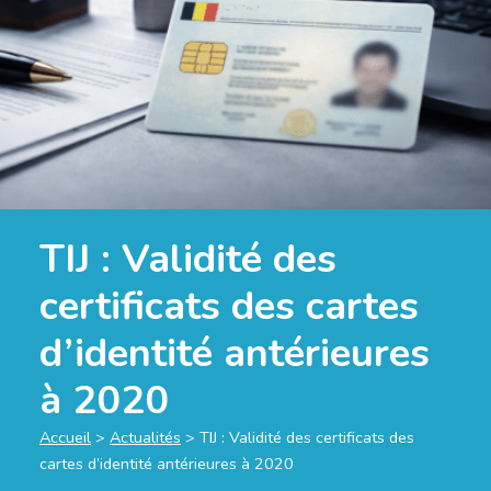
TIJ : Validité des
certificats des cartes
d’identité antérieures
à 2020
Accueil
>
Actualités
>
TIJ : Validité des certificats des
cartes d’identité antérieures à 2020