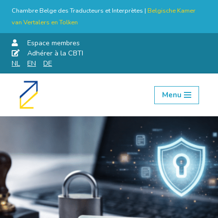
Chambre Belge des Traducteurs et Interprètes |
Belgische Kamer
van Vertalers en Tolken
Espace membres
Adhérer à la CBTI
NL
EN
DE
Menu
Aller
au
contenu