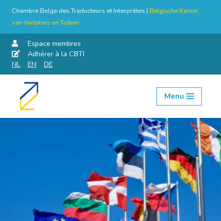
Chambre Belge des Traducteurs et Interprètes |
Belgische Kamer
van Vertalers en Tolken
Espace membres
Adhérer à la CBTI
NL
EN
DE
Menu
Aller
au
contenu