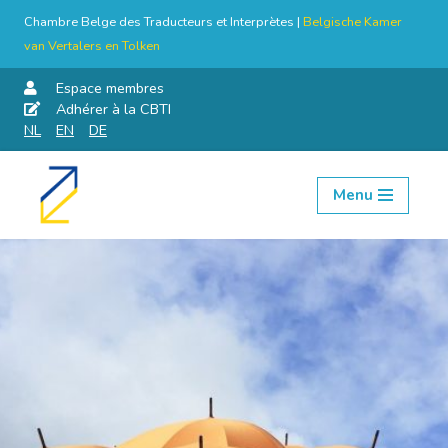
Chambre Belge des Traducteurs et Interprètes |
Belgische Kamer
van Vertalers en Tolken
Espace membres
Adhérer à la CBTI
NL
EN
DE
Menu
Aller
au
contenu