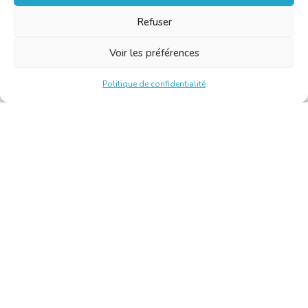
Refuser
Voir les préférences
Politique de confidentialité
Chambre Belge des Traducteurs et Interprètes | Belgische
Kamer van Vertalers en Tolken
10, bld de l’Empereur 1000 Bruxelles – Tél. : +32 2 513 09
15 –
secretariat@translators.be