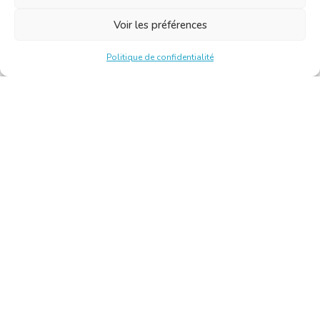
Voir les préférences
Politique de confidentialité
Chambre Belge des Traducteurs et Interprètes | Belgische
Kamer van Vertalers en Tolken
10, bld de l’Empereur 1000 Bruxelles – Tél. : +32 2 513 09
15 –
secretariat@translators.be