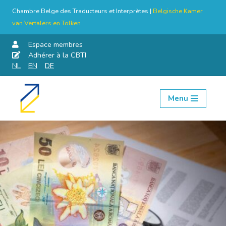
Chambre Belge des Traducteurs et Interprètes |
Belgische Kamer
van Vertalers en Tolken
Espace membres
Adhérer à la CBTI
NL
EN
DE
Menu
Aller
au
contenu