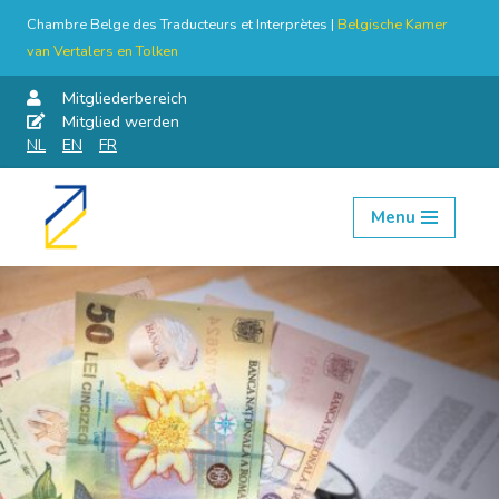
Chambre Belge des Traducteurs et Interprètes |
Belgische Kamer
van Vertalers en Tolken
Mitgliederbereich
Mitglied werden
NL
EN
FR
Menu
Skip
to
content