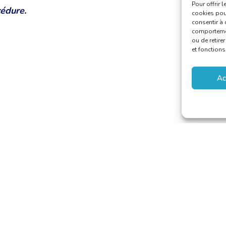
Pour offrir 
cédure
.
cookies pour
consentir à 
comportement
ou de retire
et fonctions
Ac
 van Vertalers en Tolken
–
secretariat@translators.be