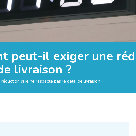
ent peut-il exiger une réd
de livraison ?
e réduction si je ne respecte pas le délai de livraison ?