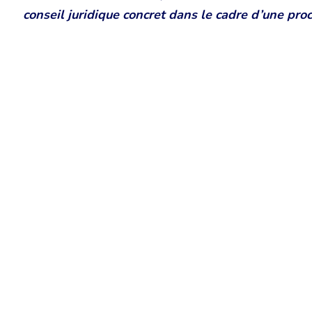
conseil juridique concret dans le cadre d’une pro
Chambre Belge des Traducteurs et Interprètes | Belgische Kamer
10, bld de l’Empereur 1000 Bruxelles – Tél. : +32 2 513 09 15 