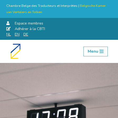
Chambre Belge des Traducteurs et Interprètes |
Belgische Kamer
van Vertalers en Tolken
Espace membres
Adhérer à la CBTI
NL
EN
DE
Menu
Aller
au
contenu