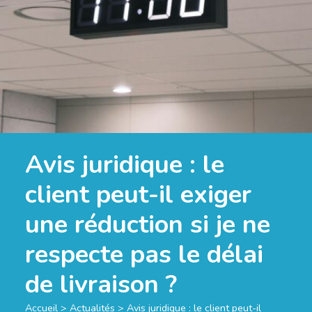
Avis juridique : le
client peut-il exiger
une réduction si je ne
respecte pas le délai
de livraison ?
Accueil
>
Actualités
>
Avis juridique : le client peut-il