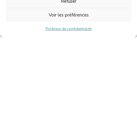
Refuser
Voir les préférences
Politique de confidentialité
Chambre Belge des Traducteurs et Interprètes | Belgische
Kamer van Vertalers en Tolken
10, bld de l’Empereur 1000 Bruxelles – Tél. : +32 2 513 09
15 –
secretariat@translators.be