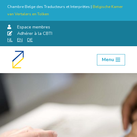
Chambre Belge des Traducteurs et Interprètes |
Belgische Kamer
van Vertalers en Tolken
Espace membres
Adhérer à la CBTI
NL
EN
DE
Menu
Aller
au
contenu