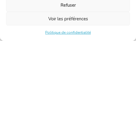
Refuser
Voir les préférences
Politique de confidentialité
Chambre Belge des Traducteurs et Interprètes | Belgische
Kamer van Vertalers en Tolken
10, bld de l’Empereur 1000 Bruxelles – Tél. : +32 2 513 09
15 –
secretariat@translators.be