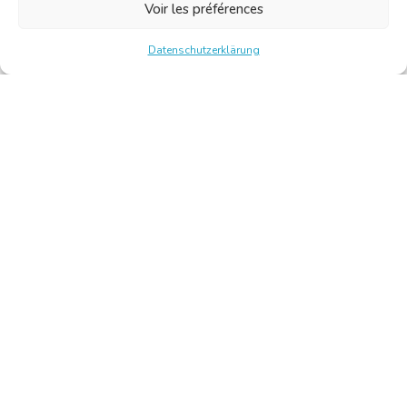
Voir les préférences
Datenschutzerklärung
Chambre Belge des Traducteurs et Interprètes | Belgische
Kamer van Vertalers en Tolken
10, bld de l’Empereur 1000 Bruxelles – Tel.: +32 2 513 09
15 –
secretariat@translators.be