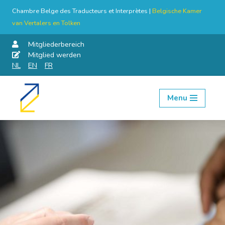
Chambre Belge des Traducteurs et Interprètes |
Belgische Kamer
van Vertalers en Tolken
Mitgliederbereich
Mitglied werden
NL
EN
FR
Menu
Skip
to
content