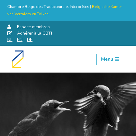
Chambre Belge des Traducteurs et Interprètes |
Belgische Kamer
van Vertalers en Tolken
Espace membres
Adhérer à la CBTI
NL
EN
DE
Menu
Aller
au
contenu