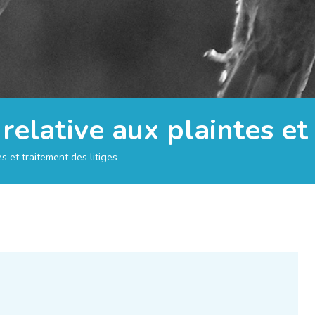
 relative aux plaintes et
es et traitement des litiges