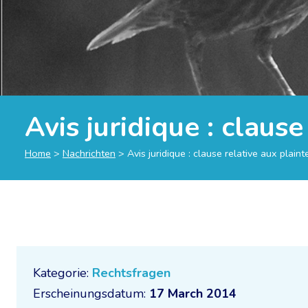
Avis juridique : clause
Home
>
Nachrichten
>
Avis juridique : clause relative aux plaint
Kategorie:
Rechtsfragen
Erscheinungsdatum:
17 March 2014