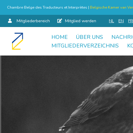
Chambre Belge des Traducteurs et Interprètes |
Belgische Kamer van Ver
Mitgliederbereich
Mitglied werden
NL
EN
FR
HOME
ÜBER UNS
NACHRI
Skip
MITGLIEDERVERZEICHNIS
K
to
content