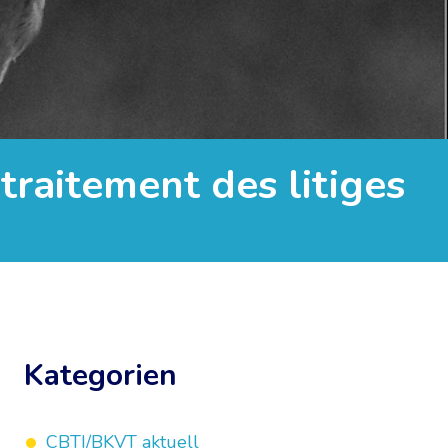
 traitement des litiges
Kategorien
CBTI/BKVT aktuell