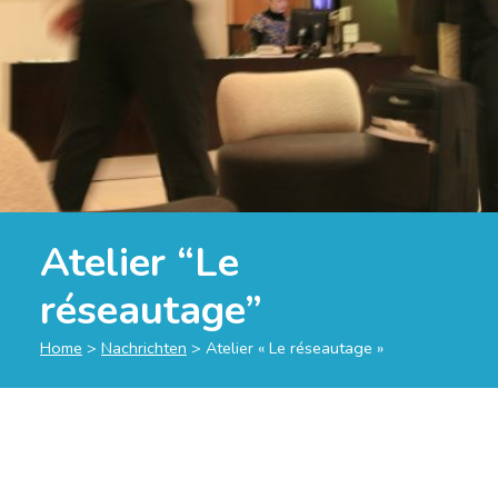
Atelier “Le
réseautage”
Home
>
Nachrichten
>
Atelier « Le réseautage »