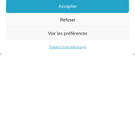
Accepter
Refuser
Voir les préférences
Datenschutzerklärung
Chambre Belge des Traducteurs et Interprètes | Belgische
Kamer van Vertalers en Tolken