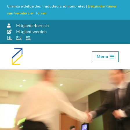
Chambre Belge des Traducteurs et Interprètes |
Belgische Kamer
van Vertalers en Tolken
Mitgliederbereich
Mitglied werden
NL
EN
FR
Menu
Skip
to
content