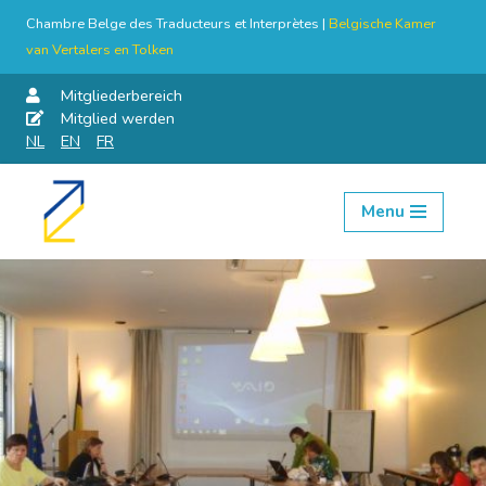
Chambre Belge des Traducteurs et Interprètes |
Belgische Kamer
van Vertalers en Tolken
Mitgliederbereich
Mitglied werden
NL
EN
FR
Menu
Skip
to
content