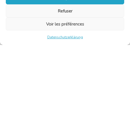
Refuser
Voir les préférences
Datenschutzerklärung
Chambre Belge des Traducteurs et Interprètes | Belgische
Kamer van Vertalers en Tolken
10, bld de l’Empereur 1000 Bruxelles – Tel.: +32 2 513 09