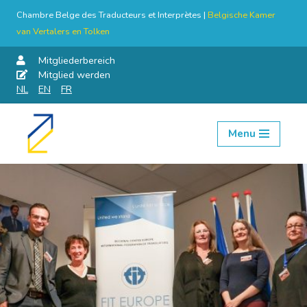
Chambre Belge des Traducteurs et Interprètes |
Belgische Kamer
van Vertalers en Tolken
Mitgliederbereich
Mitglied werden
NL
EN
FR
Menu
Skip
to
content