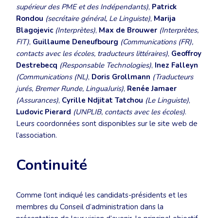
supérieur des PME et des Indépendants)
,
Patrick
Rondou
(secrétaire général, Le Linguiste)
,
Marija
Blagojevic
(Interprètes)
,
Max de Brouwer
(Interprètes,
FIT)
,
Guillaume Deneufbourg
(Communications (FR),
contacts avec les écoles, traducteurs littéraires)
,
Geoffroy
Destrebecq
(Responsable Technologies)
,
Inez Falleyn
(Communications (NL)
,
Doris Grollmann
(Traducteurs
jurés, Bremer Runde, LinguaJuris)
,
Renée Jamaer
(Assurances)
,
Cyrille Ndjitat Tatchou
(Le Linguiste)
,
Ludovic Pierard
(UNPLIB, contacts avec les écoles)
.
Leurs coordonnées sont disponibles sur le site web de
l’association.
Continuité
Comme l’ont indiqué les candidats-présidents et les
membres du Conseil d’administration dans la