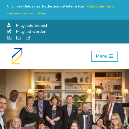
Chambre Belge des Traducteurs et Interprètes |
Belgische Kamer
van Vertalers en Tolken
Mitgliederbereich
Mitglied werden
NL
EN
FR
Menu
Skip
to
content