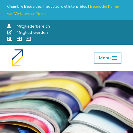
Chambre Belge des Traducteurs et Interprètes |
Belgische Kamer
van Vertalers en Tolken
Mitgliederbereich
Mitglied werden
NL
EN
FR
Menu
Skip
to
content