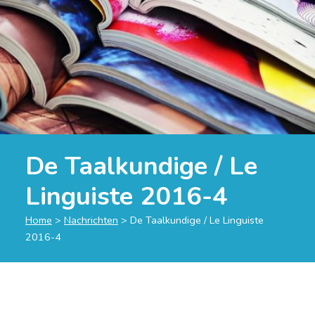
De Taalkundige / Le
Linguiste 2016-4
Home
>
Nachrichten
>
De Taalkundige / Le Linguiste
2016-4