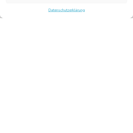
Datenschutzerklärung
Chambre Belge des Traducteurs et Interprètes | Belgische
Kamer van Vertalers en Tolken
10, bld de l’Empereur 1000 Bruxelles – Tel.: +32 2 513 09
15 –
secretariat@translators.be