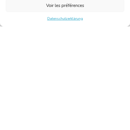
Voir les préférences
Datenschutzerklärung
Chambre Belge des Traducteurs et Interprètes | Belgische
Kamer van Vertalers en Tolken
10, bld de l’Empereur 1000 Bruxelles – Tel.: +32 2 513 09
15 –
secretariat@translators.be