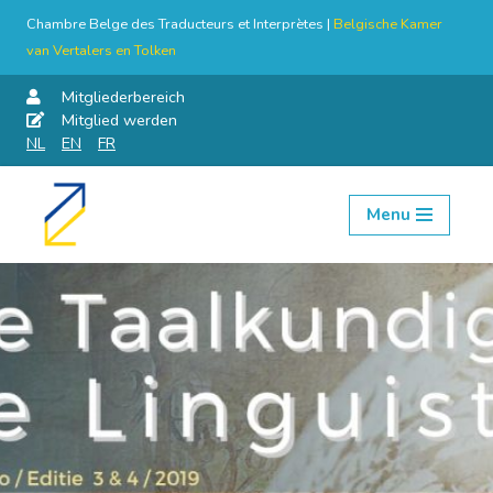
Chambre Belge des Traducteurs et Interprètes |
Belgische Kamer
van Vertalers en Tolken
Mitgliederbereich
Mitglied werden
NL
EN
FR
Menu
Skip
to
content