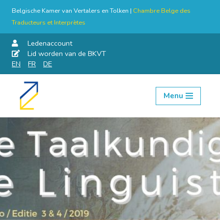
Belgische Kamer van Vertalers en Tolken |
Chambre Belge des
Traducteurs et Interprètes
Ledenaccount
Lid worden van de BKVT
EN
FR
DE
Menu
Skip
to
content