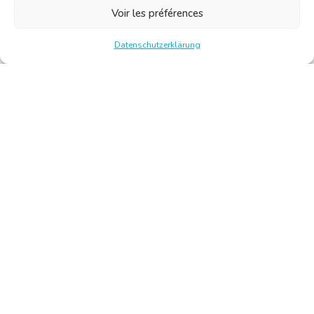
Voir les préférences
Datenschutzerklärung
Chambre Belge des Traducteurs et Interprètes | Belgische
Kamer van Vertalers en Tolken
10, bld de l’Empereur 1000 Bruxelles – Tel.: +32 2 513 09
15 –
secretariat@translators.be