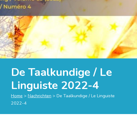
De Taalkundige / Le
Linguiste 2022-4
Home
>
Nachrichten
>
De Taalkundige / Le Linguiste
2022-4