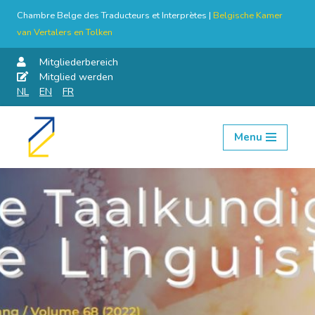
Chambre Belge des Traducteurs et Interprètes |
Belgische Kamer
van Vertalers en Tolken
Mitgliederbereich
Mitglied werden
NL
EN
FR
Menu
Skip
to
content