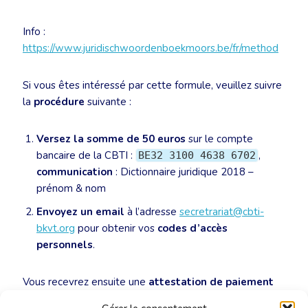
Info :
https://www.juridischwoordenboekmoors.be/fr/method
Si vous êtes intéressé par cette formule, veuillez suivre
la
procédure
suivante :
Versez la somme de 50 euros
sur le compte
bancaire de la CBTI :
,
BE32 3100 4638 6702
communication
: Dictionnaire juridique 2018 –
prénom & nom
Envoyez un email
à l’adresse
secretrariat@cbti-
bkvt.org
pour obtenir vos
codes d’accès
personnels
.
Vous recevrez ensuite une
attestation de paiement
de la part de notre trésorier pour votre comptabilité