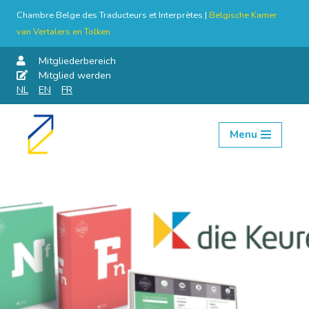
Chambre Belge des Traducteurs et Interprètes |
Belgische Kamer
van Vertalers en Tolken
Mitgliederbereich
Mitglied werden
NL
EN
FR
Menu
Skip
to
content