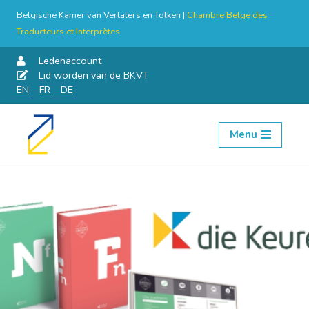
Belgische Kamer van Vertalers en Tolken |
Chambre Belge des
Traducteurs et Interprètes
Ledenaccount
Lid worden van de BKVT
EN
FR
DE
Menu
Skip
to
content