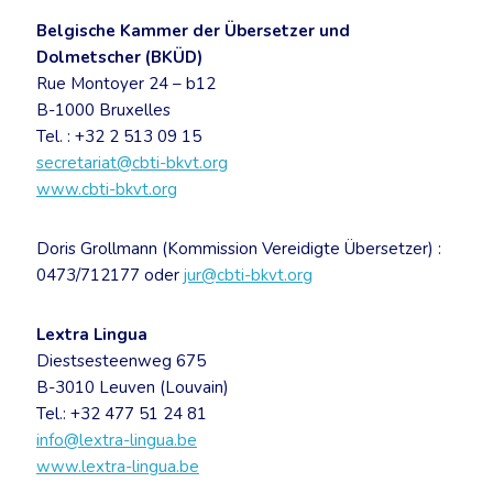
Belgische Kammer der Übersetzer und
Dolmetscher (BKÜD)
Rue Montoyer 24 – b12
B-1000 Bruxelles
Tel. : +32 2 513 09 15
secretariat@cbti-bkvt.org
www.cbti-bkvt.org
Doris Grollmann (Kommission Vereidigte Übersetzer) :
0473/712177 oder
jur@cbti-bkvt.org
Lextra Lingua
Diestsesteenweg 675
B-3010 Leuven (Louvain)
Tel.: +32 477 51 24 81
info@lextra-lingua.be
www.lextra-lingua.be