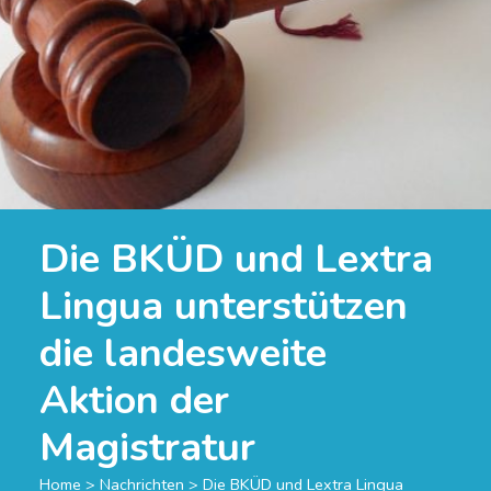
Die BKÜD und Lextra
Lingua unterstützen
die landesweite
Aktion der
Magistratur
Home
>
Nachrichten
>
Die BKÜD und Lextra Lingua