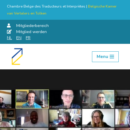
Chambre Belge des Traducteurs et Interprètes |
Belgische Kamer
van Vertalers en Tolken
Mitgliederbereich
Mitglied werden
NL
EN
FR
Menu
Skip
to
content