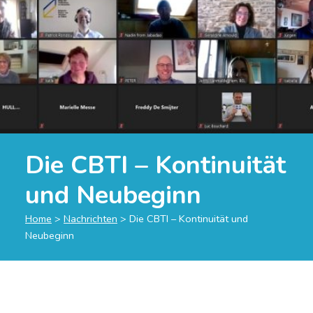
Die CBTI – Kontinuität
und Neubeginn
Home
>
Nachrichten
>
Die CBTI – Kontinuität und
Neubeginn