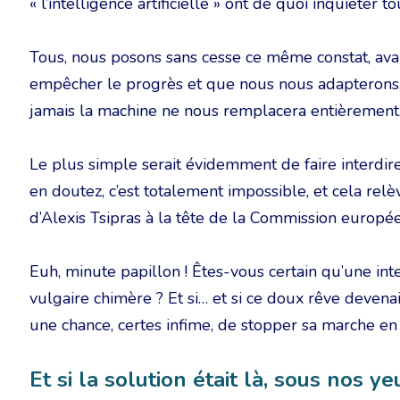
« l’intelligence artificielle » ont de quoi inquiéter t
Tous, nous posons sans cesse ce même constat, avan
empêcher le progrès et que nous nous adapterons, 
jamais la machine ne nous remplacera entièrement
Le plus simple serait évidemment de faire interdi
en doutez, c’est totalement impossible, et cela relève 
d’Alexis Tsipras à la tête de la Commission européen
Euh, minute papillon ! Êtes-vous certain qu’une int
vulgaire chimère ? Et si… et si ce doux rêve devenait
une chance, certes infime, de stopper sa marche en
Et si la solution était là, sous nos y