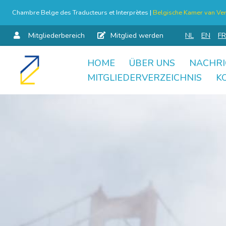
Chambre Belge des Traducteurs et Interprètes |
Belgische Kamer van Ver
Mitgliederbereich
Mitglied werden
NL
EN
FR
HOME
ÜBER UNS
NACHRI
Skip
MITGLIEDERVERZEICHNIS
K
to
content