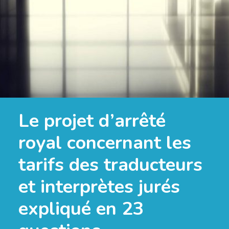
Le projet d’arrêté
royal concernant les
tarifs des traducteurs
et interprètes jurés
expliqué en 23