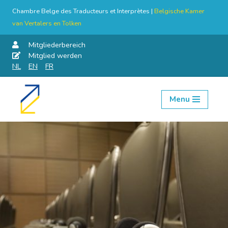
Chambre Belge des Traducteurs et Interprètes |
Belgische Kamer
van Vertalers en Tolken
Mitgliederbereich
Mitglied werden
NL
EN
FR
Menu
Skip
to
content