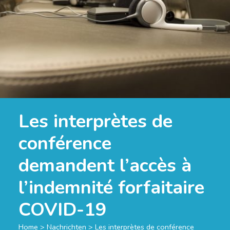
Les interprètes de
conférence
demandent l’accès à
l’indemnité forfaitaire
COVID-19
Home
>
Nachrichten
>
Les interprètes de conférence