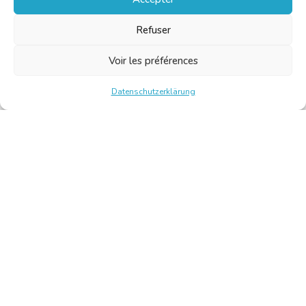
Refuser
Voir les préférences
Datenschutzerklärung
Chambre Belge des Traducteurs et Interprètes | Belgische
Kamer van Vertalers en Tolken
10, bld de l’Empereur 1000 Bruxelles – Tel.: +32 2 513 09