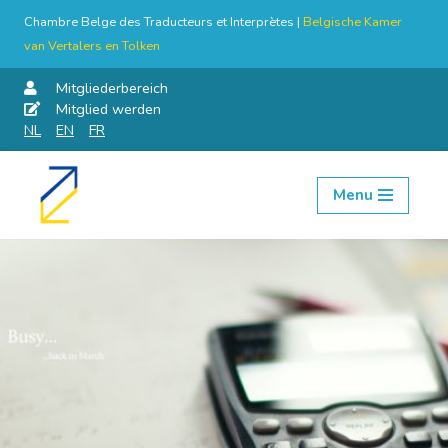
Chambre Belge des Traducteurs et Interprètes |
Belgische Kamer
van Vertalers en Tolken
Mitgliederbereich
Mitglied werden
NL
EN
FR
Menu
Skip
to
content