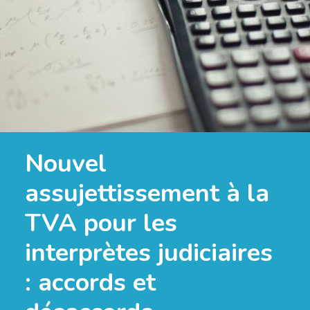
Nouvel
assujettissement à la
TVA pour les
interprètes judiciaires
: accords et