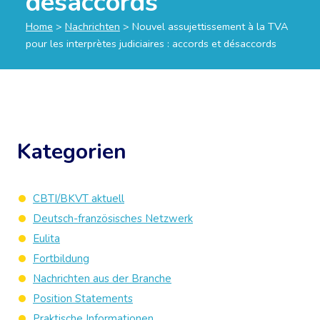
désaccords
Home
>
Nachrichten
>
Nouvel assujettissement à la TVA
pour les interprètes judiciaires : accords et désaccords
Kategorien
CBTI/BKVT aktuell
Deutsch-französisches Netzwerk
Eulita
Fortbildung
Nachrichten aus der Branche
Position Statements
Praktische Informationen