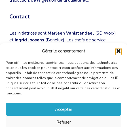
traduction, de la gestion de la qualité etc.
Contact
Les initiatrices sont
Marleen Vanistendael
(SD Worx)
et
Ingrid Joosens
(Benelux). Les chefs de service
intéressés peuvent s’adresser
Gérer le consentement
à
marleen.vanistendael@sdworx.com
ou
i.joosens@benelux.i
Pour offrir les meilleures expériences, nous utilisons des technologies
telles que les cookies pour stocker et/ou accéder aux informations des
appareils. Le fait de consentir à ces technologies nous permettra de
traiter des données telles que le comportement de navigation ou les ID
uniques sur ce site. Le fait de ne pas consentir ou de retirer son
consentement peut avoir un effet négatif sur certaines caractéristiques et
fonctions.
Accepter
Refuser