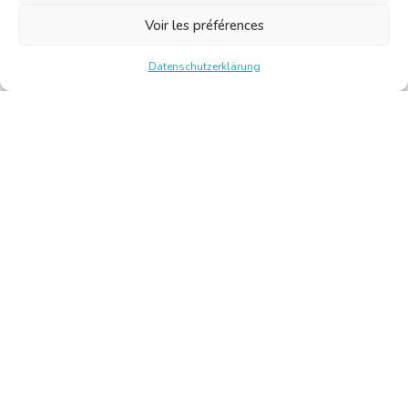
Voir les préférences
Datenschutzerklärung
Chambre Belge des Traducteurs et Interprètes | Belgische
Kamer van Vertalers en Tolken
10, bld de l’Empereur 1000 Bruxelles – Tel.: +32 2 513 09
15 –
secretariat@translators.be