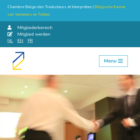
Chambre Belge des Traducteurs et Interprètes |
Belgische Kamer
van Vertalers en Tolken
Mitgliederbereich
Mitglied werden
NL
EN
FR
Menu
Skip
to
content