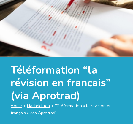
Téléformation “la
révision en français”
(via Aprotrad)
Home
>
Nachrichten
>
Téléformation « la révision en
français » (via Aprotrad)