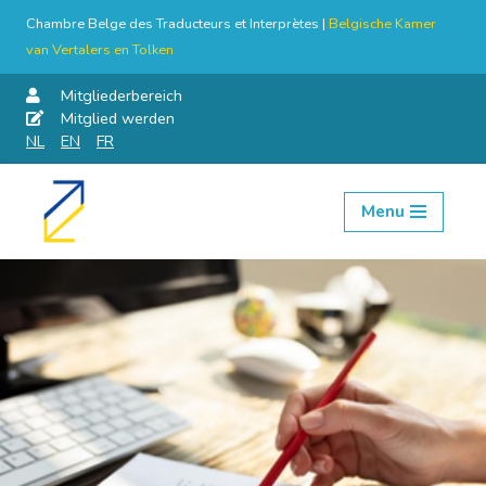
Chambre Belge des Traducteurs et Interprètes |
Belgische Kamer
van Vertalers en Tolken
Mitgliederbereich
Mitglied werden
NL
EN
FR
Menu
Skip
to
content