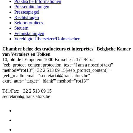
Praktische Informationen
Pressemitteilungen
Pressespiegel
Rechtsfragen
Sektorkomitees
Steuern
Veranstaltungen
Vereidigte Übersetzer/Dolmetscher
Chambre belge des traducteurs et interprètes | Belgische Kamer
van Vertalers en Tolken
10, bld de l'Empereur 1000 Bruxelles - Tél./Fax:
[eeb_protect_content protection_text="I am a noscript text"
method="rot13"]+32 2 513 09 15[/eeb_protect_content] -
[eeb_mailto email="secretariat@translators.be"
extra_attrs="target='_blank'" method="rot13"]
Tél./Fax: +32 2 513 09 15
secretariat@translators.be