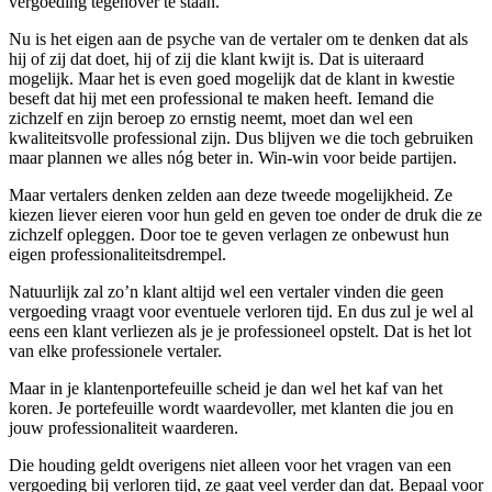
vergoeding tegenover te staan.
Nu is het eigen aan de psyche van de vertaler om te denken dat als
hij of zij dat doet, hij of zij die klant kwijt is. Dat is uiteraard
mogelijk. Maar het is even goed mogelijk dat de klant in kwestie
beseft dat hij met een professional te maken heeft. Iemand die
zichzelf en zijn beroep zo ernstig neemt, moet dan wel een
kwaliteitsvolle professional zijn. Dus blijven we die toch gebruiken
maar plannen we alles nóg beter in. Win-win voor beide partijen.
Maar vertalers denken zelden aan deze tweede mogelijkheid. Ze
kiezen liever eieren voor hun geld en geven toe onder de druk die ze
zichzelf opleggen. Door toe te geven verlagen ze onbewust hun
eigen professionaliteitsdrempel.
Natuurlijk zal zo’n klant altijd wel een vertaler vinden die geen
vergoeding vraagt voor eventuele verloren tijd. En dus zul je wel al
eens een klant verliezen als je je professioneel opstelt. Dat is het lot
van elke professionele vertaler.
Maar in je klantenportefeuille scheid je dan wel het kaf van het
koren. Je portefeuille wordt waardevoller, met klanten die jou en
jouw professionaliteit waarderen.
Die houding geldt overigens niet alleen voor het vragen van een
vergoeding bij verloren tijd, ze gaat veel verder dan dat. Bepaal voor