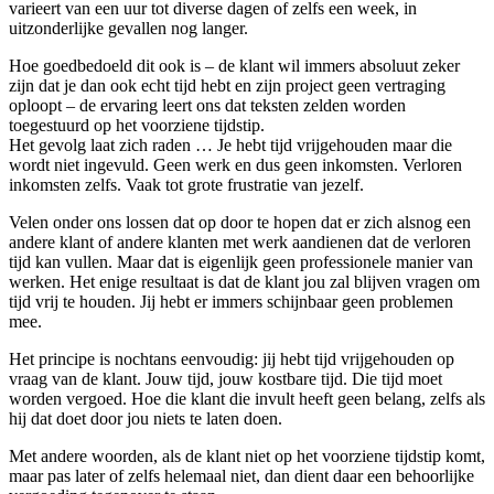
varieert van een uur tot diverse dagen of zelfs een week, in
uitzonderlijke gevallen nog langer.
Hoe goedbedoeld dit ook is – de klant wil immers absoluut zeker
zijn dat je dan ook echt tijd hebt en zijn project geen vertraging
oploopt – de ervaring leert ons dat teksten zelden worden
toegestuurd op het voorziene tijdstip.
Het gevolg laat zich raden … Je hebt tijd vrijgehouden maar die
wordt niet ingevuld. Geen werk en dus geen inkomsten. Verloren
inkomsten zelfs. Vaak tot grote frustratie van jezelf.
Velen onder ons lossen dat op door te hopen dat er zich alsnog een
andere klant of andere klanten met werk aandienen dat de verloren
tijd kan vullen. Maar dat is eigenlijk geen professionele manier van
werken. Het enige resultaat is dat de klant jou zal blijven vragen om
tijd vrij te houden. Jij hebt er immers schijnbaar geen problemen
mee.
Het principe is nochtans eenvoudig: jij hebt tijd vrijgehouden op
vraag van de klant. Jouw tijd, jouw kostbare tijd. Die tijd moet
worden vergoed. Hoe die klant die invult heeft geen belang, zelfs als
hij dat doet door jou niets te laten doen.
Met andere woorden, als de klant niet op het voorziene tijdstip komt,
maar pas later of zelfs helemaal niet, dan dient daar een behoorlijke