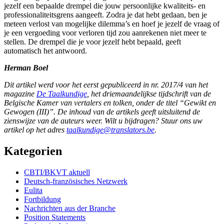
jezelf een bepaalde drempel die jouw persoonlijke kwaliteits- en
professionaliteitsgrens aangeeft. Zodra je dat hebt gedaan, ben je
meteen verlost van mogelijke dilemma’s en hoef je jezelf de vraag of
je een vergoeding voor verloren tijd zou aanrekenen niet meer te
stellen. De drempel die je voor jezelf hebt bepaald, geeft
automatisch het antwoord.
Herman Boel
Dit artikel werd voor het eerst gepubliceerd in nr. 2017/4 van het
magazine
De Taalkundige
, het driemaandelijkse tijdschrift van de
Belgische Kamer van vertalers en tolken, onder de titel “Gewikt en
Gewogen (III)”. De inhoud van de artikels geeft uitsluitend de
zienswijze van de auteurs weer. Wilt u bijdragen? Stuur ons uw
artikel op het adres
taalkundige@translators.be
.
Kategorien
CBTI/BKVT aktuell
Deutsch-französisches Netzwerk
Eulita
Fortbildung
Nachrichten aus der Branche
Position Statements