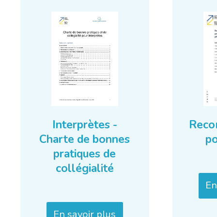
Reco
Interprètes -
p
Charte de bonnes
pratiques de
collégialité
En
En savoir plus