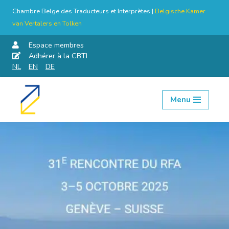
Chambre Belge des Traducteurs et Interprètes |
Belgische Kamer
van Vertalers en Tolken
Espace membres
Adhérer à la CBTI
NL
EN
DE
Menu
Aller
au
contenu