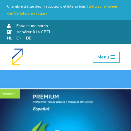
Chambre Belge des Traducteurs et Interprètes |
Belgische Kamer
van Vertalers en Tolken
Espace membres
Adhérer à la CBTI
NL
EN
DE
Menu
Aller
au
contenu