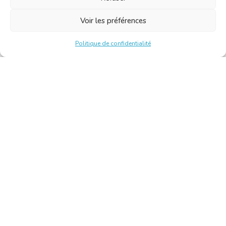
Voir les préférences
Politique de confidentialité
Chambre Belge des Traducteurs et Interprètes | Belgische
Kamer van Vertalers en Tolken
10, bld de l’Empereur 1000 Bruxelles – Tél. : +32 2 513 09
15 –
secretariat@translators.be