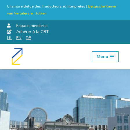
Chambre Belge des Traducteurs et Interprètes |
Belgische Kamer
van Vertalers en Tolken
Espace membres
Adhérer à la CBTI
NL
EN
DE
Menu
Aller
au
contenu