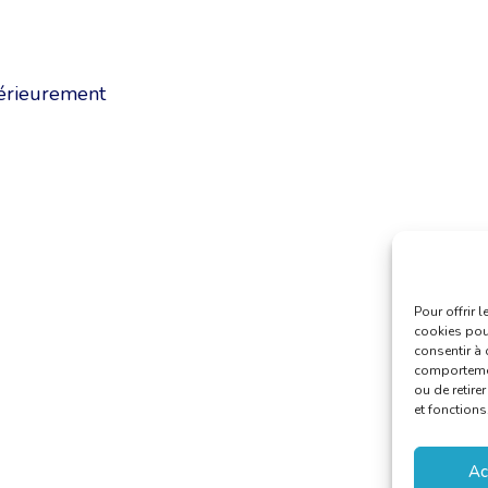
térieurement
Pour offrir 
cookies pour
consentir à 
comportement
ou de retire
et fonctions
Ac