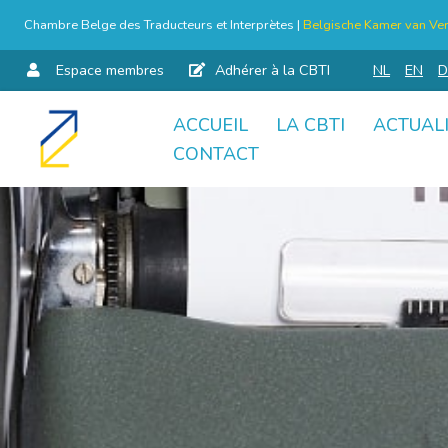
Chambre Belge des Traducteurs et Interprètes |
Belgische Kamer van Ver
Espace membres
Adhérer à la CBTI
NL
EN
D
ACCUEIL
LA CBTI
ACTUAL
Aller
CONTACT
au
contenu