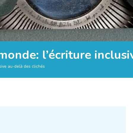
monde: l’écriture inclus
usive au-delà des clichés