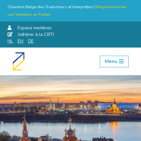
Chambre Belge des Traducteurs et Interprètes |
Belgische Kamer
van Vertalers en Tolken
Espace membres
Adhérer à la CBTI
NL
EN
DE
Menu
Aller
au
contenu