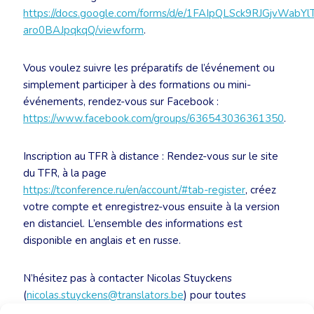
https://docs.google.com/forms/d/e/1FAIpQLSck9RJGjvWabY
aro0BAJpqkqQ/viewform
.
Vous voulez suivre les préparatifs de l’événement ou
simplement participer à des formations ou mini-
événements, rendez-vous sur Facebook :
https://www.facebook.com/groups/636543036361350
.
Inscription au TFR à distance : Rendez-vous sur le site
du TFR, à la page
https://tconference.ru/en/account/#tab-register
, créez
votre compte et enregistrez-vous ensuite à la version
en distanciel. L’ensemble des informations est
disponible en anglais et en russe.
N’hésitez pas à contacter Nicolas Stuyckens
(
nicolas.stuyckens@translators.be
) pour toutes
questions.