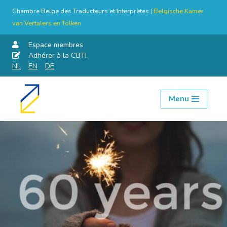
Chambre Belge des Traducteurs et Interprètes |
Belgische Kamer
van Vertalers en Tolken
Espace membres
Adhérer à la CBTI
NL
EN
DE
Menu
Aller
au
contenu