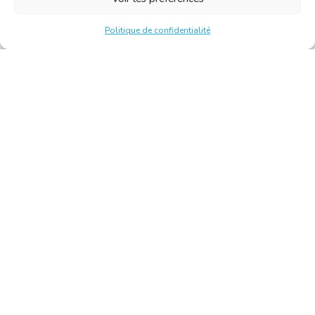
Politique de confidentialité
Chambre Belge des Traducteurs et Interprètes | Belgische
Kamer van Vertalers en Tolken
10, bld de l’Empereur 1000 Bruxelles – Tél. : +32 2 513 09
15 –
secretariat@translators.be