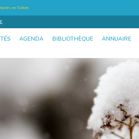
talers en Tolken
E
ITÉS
AGENDA
BIBLIOTHÈQUE
ANNUAIRE