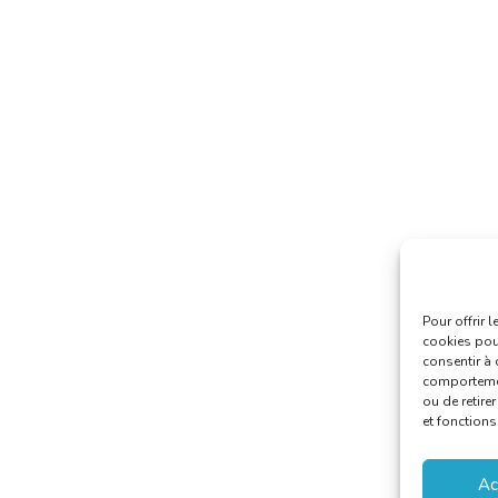
Pour offrir 
cookies pour
consentir à 
comportement
ou de retire
et fonctions
Ac