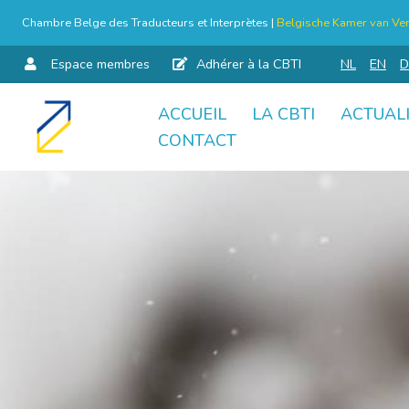
Chambre Belge des Traducteurs et Interprètes |
Belgische Kamer van Ver
Espace membres
Adhérer à la CBTI
NL
EN
D
ACCUEIL
LA CBTI
ACTUAL
Aller
CONTACT
au
contenu