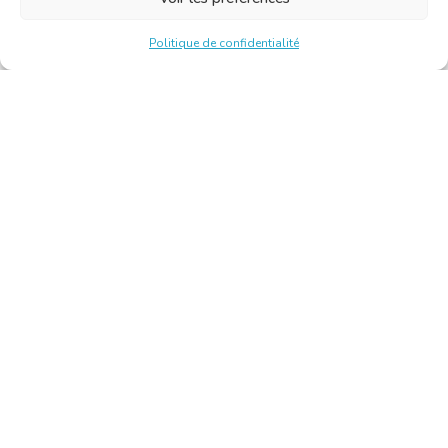
Politique de confidentialité
Chambre Belge des Traducteurs et Interprètes | Belgische
Kamer van Vertalers en Tolken
10, bld de l’Empereur 1000 Bruxelles – Tél. : +32 2 513 09
15 –
secretariat@translators.be