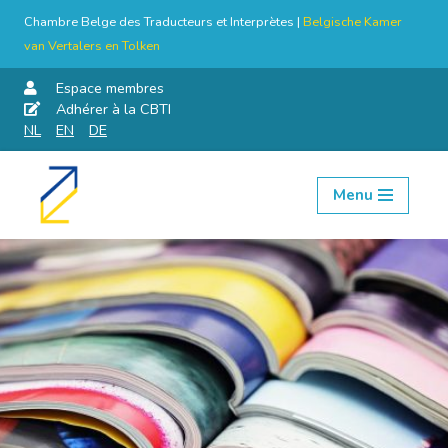
Chambre Belge des Traducteurs et Interprètes |
Belgische Kamer
van Vertalers en Tolken
Espace membres
Adhérer à la CBTI
NL
EN
DE
Menu
Aller
au
contenu