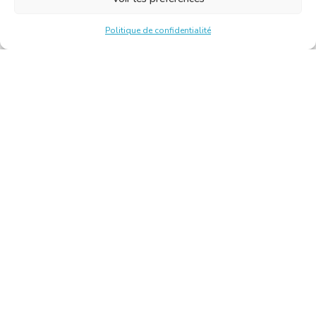
Politique de confidentialité
Chambre Belge des Traducteurs et Interprètes | Belgische
Kamer van Vertalers en Tolken
10, bld de l’Empereur 1000 Bruxelles – Tél. : +32 2 513 09
15 –
secretariat@translators.be