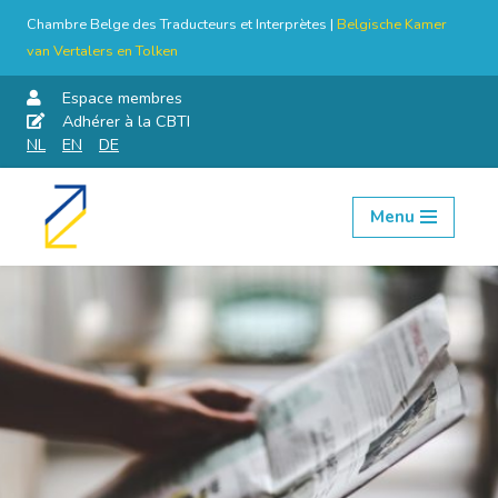
Chambre Belge des Traducteurs et Interprètes |
Belgische Kamer
van Vertalers en Tolken
Espace membres
Adhérer à la CBTI
NL
EN
DE
Menu
Aller
au
contenu