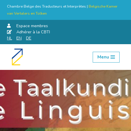
Chambre Belge des Traducteurs et Interprètes |
Belgische Kamer
van Vertalers en Tolken
Espace membres
Adhérer à la CBTI
NL
EN
DE
Menu
Aller
au
contenu