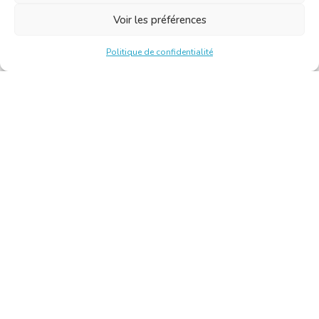
Voir les préférences
Politique de confidentialité
Chambre Belge des Traducteurs et Interprètes | Belgische
Kamer van Vertalers en Tolken
10, bld de l’Empereur 1000 Bruxelles – Tél. : +32 2 513 09
15 –
secretariat@translators.be