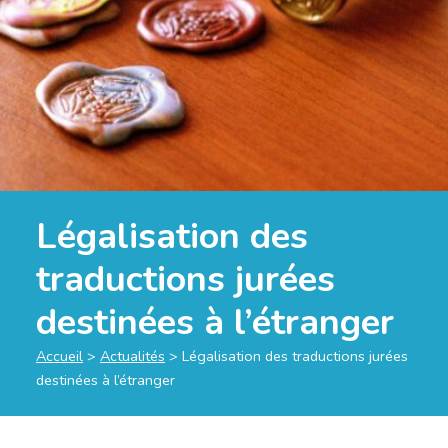
Légalisation des
traductions jurées
destinées à l’étranger
Accueil
>
Actualités
>
Légalisation des traductions jurées
destinées à l’étranger