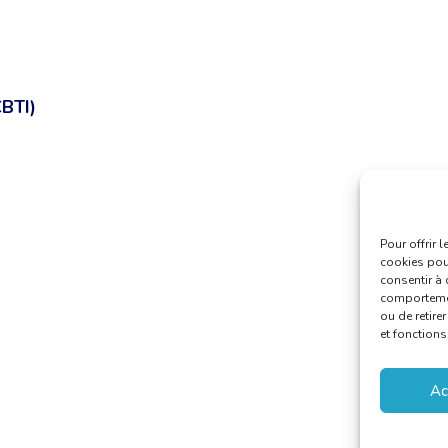
CBTI)
Pour offrir 
cookies pour
consentir à 
comportement
ou de retire
et fonctions
Ac