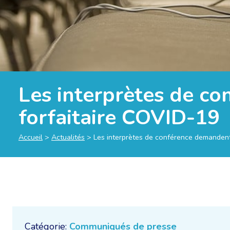
Les interprètes de co
forfaitaire COVID-19
Accueil
>
Actualités
>
Les interprètes de conférence demandent 
Catégorie:
Communiqués de presse