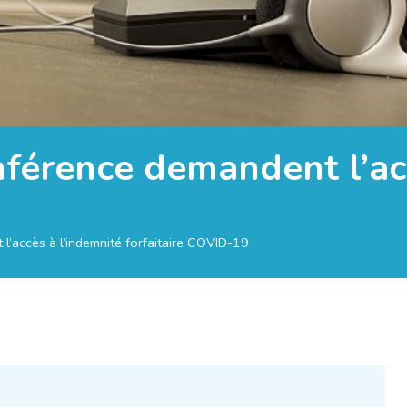
nférence demandent l’ac
l’accès à l’indemnité forfaitaire COVID-19