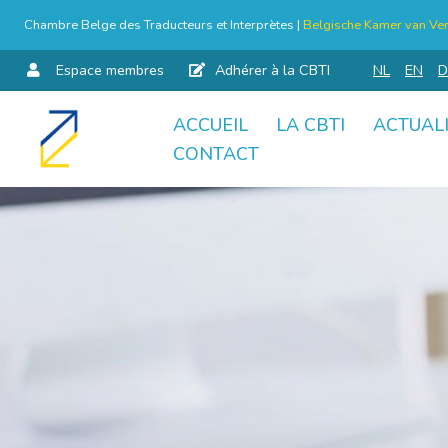
Chambre Belge des Traducteurs et Interprètes |
Belgische Kamer van Ver
Espace membres
Adhérer à la CBTI
NL
EN
D
ACCUEIL
LA CBTI
ACTUAL
Aller
CONTACT
au
contenu