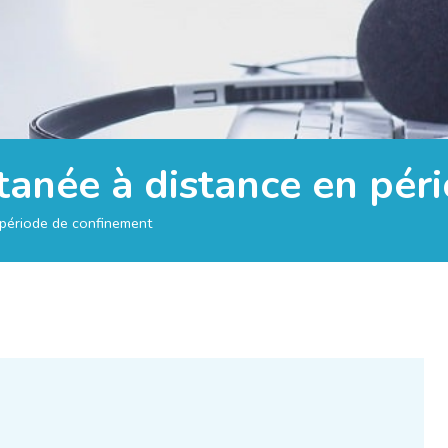
ltanée à distance en pé
n période de confinement